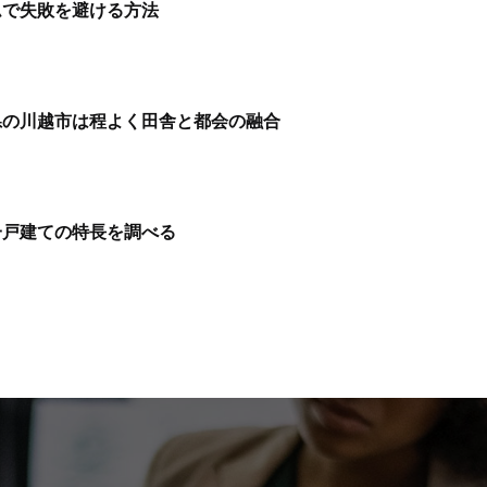
ムで失敗を避ける方法
県の川越市は程よく田舎と都会の融合
一戸建ての特長を調べる