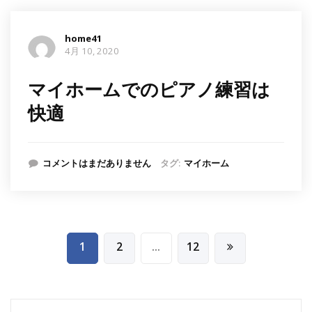
home41
4月 10, 2020
マイホームでのピアノ練習は
快適
コメントはまだありません
タグ:
マイホーム
投
1
2
…
12
稿
ナ
ビ
検