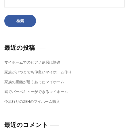
ゲ
索:
ー
シ
ョ
ン
最近の投稿
マイホームでのピアノ練習は快適
家族がいつまでも仲良いマイホーム作り
家族の距離が近くあったマイホーム
庭でバーベキューができるマイホーム
今流行りのZEHのマイホーム購入
最近のコメント