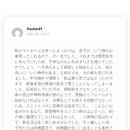
home41
4月 10, 2020
私がマイホームを持ったきっかけは、息子の「いつ僕のお
家買ってくれるの？」の一言でした。それまでは県営住宅
に住んでいたため、子供ながらに住みずらさを感じていた
のでしょう。一大決心をして家探しを始めたところ、知り
合いに「いい物件がある」と紹介され、今の家を見に行き
ました。中古物件で薄暗く、私は乗り気ではなかったので
すが、家族全員が賛成の意見で買うことになってしまいま
した。以前住んでいた方が、掃除好きでなかったらしく、
家の壁は中華料理屋の壁のようで、壁紙のリフォームから
始めなければならず、浴槽もとても使える代物でなかった
ため、ユニットバスに交換する始末でした。「こんなにお
金がかかるなら、新築物件をコツコツ探せばよかった。紹
介者に義理だてしなければよかった。」と後悔の念ばかり
で、新生活は全く楽しめませんでした。引っ越しした頃、
子供たちは幼稚園児で、幼稚園が近くにあることを条件と