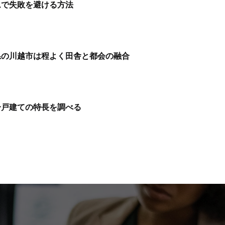
ムで失敗を避ける方法
県の川越市は程よく田舎と都会の融合
一戸建ての特長を調べる