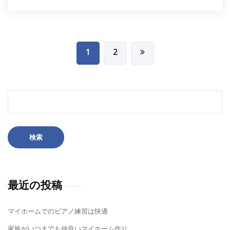
投
1
2
稿
ナ
ビ
検
ゲ
索:
ー
シ
ョ
ン
最近の投稿
マイホームでのピアノ練習は快適
家族がいつまでも仲良いマイホーム作り